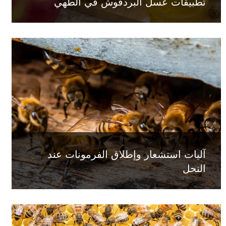
تطبيقات عسل البردقوش في الطهي
آليات استشعار وإطلاق الفرمونات عند
النحل