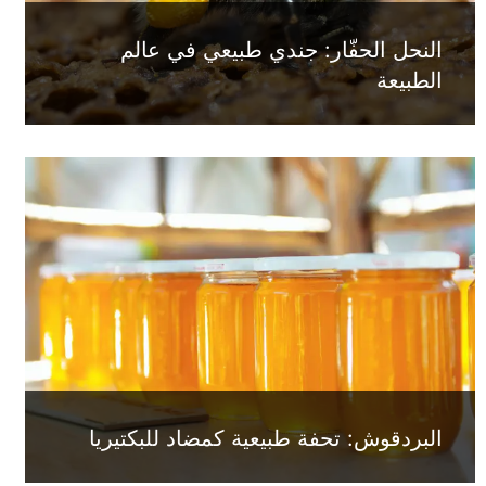
النحل الحفّار: جندي طبيعي في عالم
الطبيعة
البردقوش: تحفة طبيعية كمضاد للبكتيريا