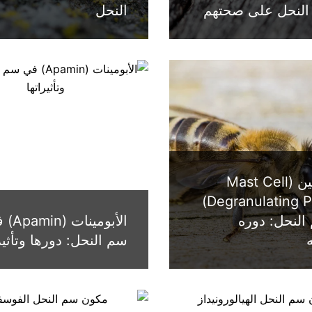
النحل على صحتهم
النحل
المينيسين (Mast Cell
Degranulating Peptide)
لنحل: دوره
الأبومينات
ه
سم النحل: دورها وتأثير