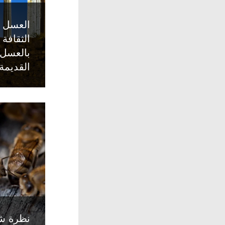
العسل و
الثقافة 
بالعسل 
القديمة
نظرة شا