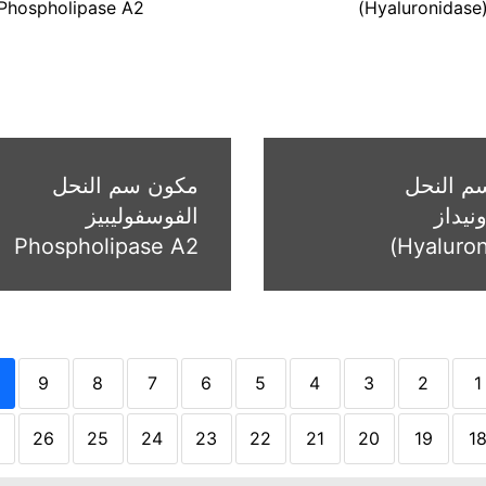
م النحل
مكون سم النحل
ونيداز
الفوسفوليبيز
Phospholipase A2
9
8
7
6
5
4
3
2
1
26
25
24
23
22
21
20
19
1