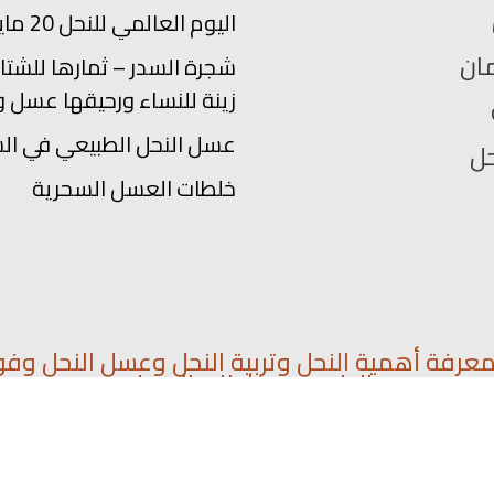
اليوم العالمي للنحل 20 مايو
ان
شجرة السدر – ثمارها للشتاء
زينة للنساء ورحيقها عسل و
عسل النحل الطبيعي في ال
حل
خلطات العسل السحرية
رفة أهمية النحل وتربية النحل وعسل النحل وفو
الطبيعي وخلطات العسل.
روابط نصية
ء
iptv مجاني
اشتراك كأس العالم
اشتراك كان