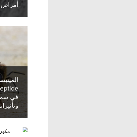
أمراض 
في سم ا
وتأثيرات