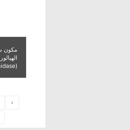
مكون س
الهيالور
(Hyaluronidase)
‹
8