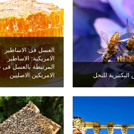
العسل فى الاساطير
الامريكية: الاساطير
المرتبطة بالعسل فى 
البكتيرية للنحل
الامريكين الاصليين