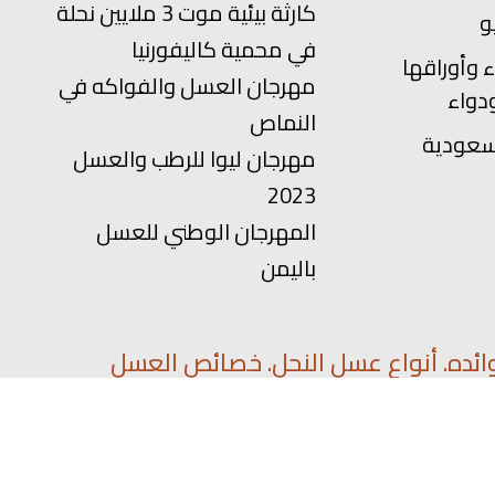
كارثة بيئية موت 3 ملايين نحلة
في محمية كاليفورنيا
 وأوراقها
مهرجان العسل والفواكه في
دواء
النماص
سعودية
مهرجان ليوا للرطب والعسل
2023
المهرجان الوطني للعسل
باليمن
ائده. أنواع عسل النحل. خصائص العسل
فا
تفعيل تمارا
كود خصم سلة