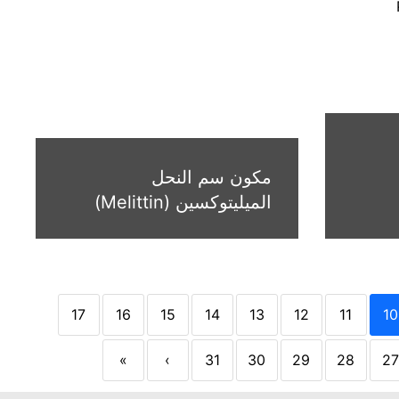
مكون سم النحل
الميليتوكسين (Melittin)
17
16
15
14
13
12
11
10
»
›
31
30
29
28
27