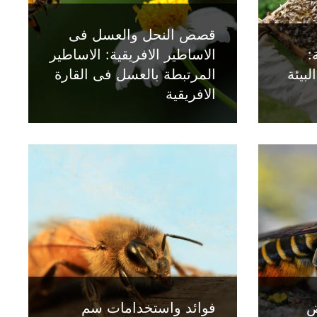
قصص النحل والعسل فى
:
الاساطير الافريقية: الاساطير
لبيئة
المرتبطة بالعسل فى القارة
الافريقية
ض
فوائد واستخدامات سم