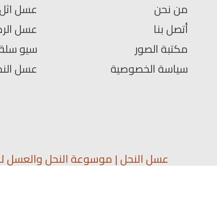
من نحن
عسل اثل
أتصل بنا
عسل الرم
مكتبة الصور
سيو سلة
سياسة الخصوصية
عسل الن
عسل النحل | موسوعة النحل والعسل لمع
ارقام سوا مميزه
داتا أرقام عملا