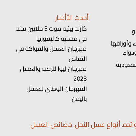
أحدث الأأخبار
كارثة بيئية موت 3 ملايين نحلة
في محمية كاليفورنيا
 وأوراقها
مهرجان العسل والفواكه في
دواء
النماص
سعودية
مهرجان ليوا للرطب والعسل
2023
المهرجان الوطني للعسل
باليمن
ائده. أنواع عسل النحل. خصائص العسل