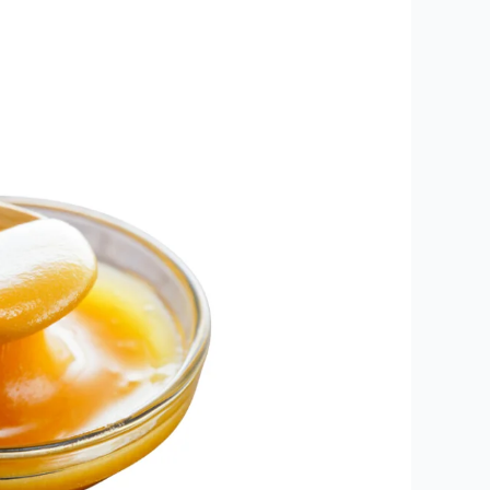
عسل
المانوكا