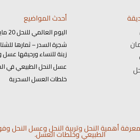
يقة
أحدث المواضيع
اليوم العالمي للنحل 20 مايو
ان
شجرة السدر – ثمارها للشتاء
زينة للنساء ورحيقها عسل و
عسل النحل الطبيعي في ال
حل
خلطات العسل السحرية
رفة أهمية النحل وتربية النحل وعسل النحل وفو
الطبيعي وخلطات العسل.