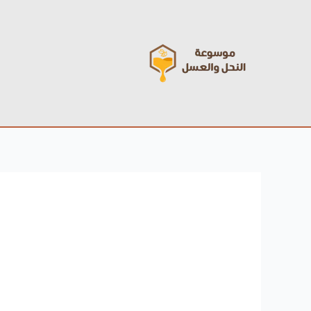
خطي
لى
لمحتوى