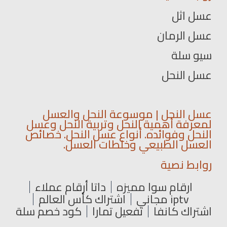
عسل اثل
عسل الرمان
سيو سلة
عسل النحل
عسل النحل | موسوعة النحل والعسل
لمعرفة أهمية النحل وتربية النحل وعسل
النحل وفوائده. أنواع عسل النحل. خصائص
العسل الطبيعي وخلطات العسل.
روابط نصية
ارقام سوا مميزه
داتا أرقام عملاء
iptv مجاني
اشتراك كأس العالم
اشتراك كانفا
تفعيل تمارا
كود خصم سلة