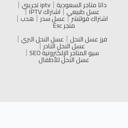
داتا متاجر السعودية
iptv تجريبي
عسل طبيعي
اشتراك IPTV
اشتراك فولتشر
عسل سدر
هدب
متجر Esc
فرز عسل النحل
عسل النحل البري
عسل النحل النادر
سيو المتاجر الإلكترونية SEO
عسل النحل للأطفال
جميع الحقوق محفوظة © 2024
L
Y
T
F
i
o
w
a