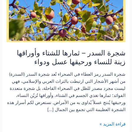
للشتاء
وأوراقها
زينة
للنساء
ورحيقها
عسل
ودواء
شجرة السدر – ثمارها للشتاء وأوراقها
زينة للنساء ورحيقها عسل ودواء
شجرة السدر رمز العطاء في الصحراء تُعد شجرة السدر (السدرة)
من أشهر الأشجار التي ارتبطت بالتراث العربي والإسلامي، فهي
ليست مجرد مصدر للظل في الصحراء القاحلة، بل شجرة متعددة
الفوائد؛ ثمارها تغذي الجسم في الشتاء، وأوراقها تُزيّن النساء،
ورحيقها يُنتج عسلاً يُداوى به من الأمراض. نستعرض لكم أسرار هذه
الشجرة العظيمة التي تجمع بين الجمال […]
قراءة المزيد »