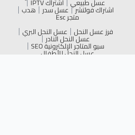
عسل طبيعي
اشتراك IPTV
اشتراك فولتشر
عسل سدر
هدب
متجر Esc
فرز عسل النحل
عسل النحل البري
عسل النحل النادر
سيو المتاجر الإلكترونية SEO
عسل النحل للأطفال