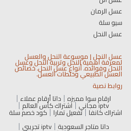
عسل الرمان
سيو سلة
عسل النحل
عسل النحل | موسوعة النحل والعسل
لمعرفة أهمية النحل وتربية النحل وعسل
النحل وفوائده. أنواع عسل النحل. خصائص
العسل الطبيعي وخلطات العسل.
روابط نصية
ارقام سوا مميزه
داتا أرقام عملاء
iptv مجاني
اشتراك كأس العالم
اشتراك كانفا
تفعيل تمارا
كود خصم سلة
داتا متاجر السعودية
iptv تجريبي