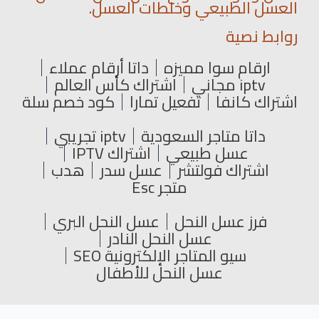
العسل الطبيعي وخلطات العسل.
روابط نصية
ارقام سوا مميزه
داتا أرقام عملاء
iptv مجاني
اشتراك كأس العالم
اشتراك كانفا
تفعيل تمارا
كود خصم سلة
داتا متاجر السعودية
iptv تجريبي
عسل طبيعي
اشتراك IPTV
اشتراك فولتشر
عسل سدر
هدب
متجر Esc
فرز عسل النحل
عسل النحل البري
عسل النحل النادر
سيو المتاجر الإلكترونية SEO
عسل النحل للأطفال