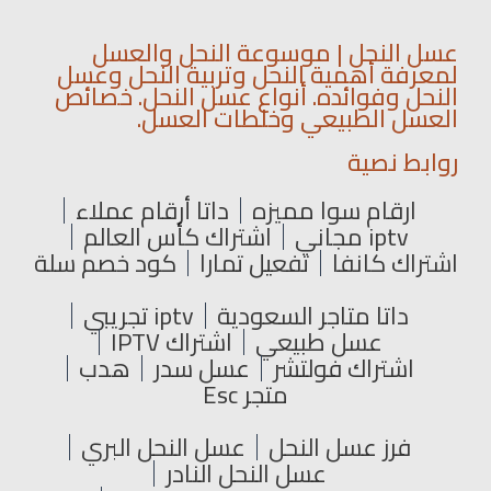
عسل النحل | موسوعة النحل والعسل
لمعرفة أهمية النحل وتربية النحل وعسل
النحل وفوائده. أنواع عسل النحل. خصائص
العسل الطبيعي وخلطات العسل.
روابط نصية
ارقام سوا مميزه
داتا أرقام عملاء
iptv مجاني
اشتراك كأس العالم
اشتراك كانفا
تفعيل تمارا
كود خصم سلة
داتا متاجر السعودية
iptv تجريبي
عسل طبيعي
اشتراك IPTV
اشتراك فولتشر
عسل سدر
هدب
متجر Esc
فرز عسل النحل
عسل النحل البري
عسل النحل النادر