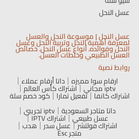
سيو سلة
عسل النحل
عسل النحل | موسوعة النحل والعسل
لمعرفة أهمية النحل وتربية النحل وعسل
النحل وفوائده. أنواع عسل النحل. خصائص
العسل الطبيعي وخلطات العسل.
روابط نصية
ارقام سوا مميزه
داتا أرقام عملاء
iptv مجاني
اشتراك كأس العالم
اشتراك كانفا
تفعيل تمارا
كود خصم سلة
داتا متاجر السعودية
iptv تجريبي
عسل طبيعي
اشتراك IPTV
اشتراك فولتشر
عسل سدر
هدب
متجر Esc