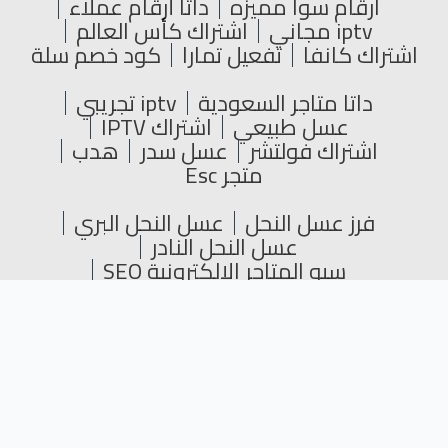
ارقام سوا مميزه
داتا أرقام عملاء
iptv مجاني
اشتراك كأس العالم
اشتراك كانفا
تفعيل تمارا
كود خصم سلة
داتا متاجر السعودية
iptv تجريبي
عسل طبيعي
اشتراك IPTV
اشتراك فولتشر
عسل سدر
هدب
متجر Esc
فرز عسل النحل
عسل النحل البري
عسل النحل النادر
سيو المتاجر الإلكترونية SEO
عسل النحل للأطفال