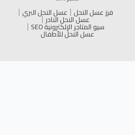
فرز عسل النحل
عسل النحل البري
عسل النحل النادر
سيو المتاجر الإلكترونية SEO
عسل النحل للأطفال
جميع الحقوق محفوظة © 2024
L
Y
T
F
i
o
w
a
n
u
i
c
k
t
t
e