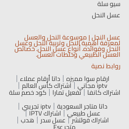
سيو سلة
عسل النحل
عسل النحل | موسوعة النحل والعسل
لمعرفة أهمية النحل وتربية النحل وعسل
النحل وفوائده. أنواع عسل النحل. خصائص
العسل الطبيعي وخلطات العسل.
روابط نصية
ارقام سوا مميزه
داتا أرقام عملاء
iptv مجاني
اشتراك كأس العالم
اشتراك كانفا
تفعيل تمارا
كود خصم سلة
داتا متاجر السعودية
iptv تجريبي
عسل طبيعي
اشتراك IPTV
اشتراك فولتشر
عسل سدر
هدب
متجر Esc