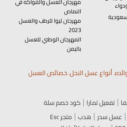
مهرجان العسل والفواكه في
دواء
النماص
سعودية
مهرجان ليوا للرطب والعسل
2023
المهرجان الوطني للعسل
باليمن
ائده. أنواع عسل النحل. خصائص العسل
فا
تفعيل تمارا
كود خصم سلة
عسل سدر
هدب
متجر Esc