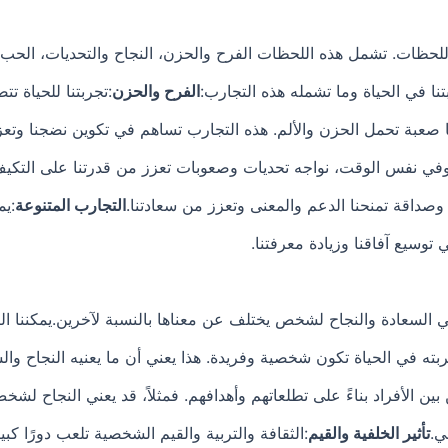
للحظات. تشمل هذه اللحظات الفرح والحزن، النجاح والتحديات، الحب 
تنا في الحياة وما تشمله هذه التجارب:
الفرح والحزن
:تجربتنا للحياة 
ًا صعبة تحمل الحزن والألم. هذه التجارب تساهم في تكوين نضجنا وتعزي
. وفي نفس الوقت، نواجه تحديات وصعوبات تعزز من قدرتنا على التكيف
وصداقة تمنحنا الدعم والمعنى وتعزز من سعادتنا.
التجارب المتنوعة
:يم
توسيع آفاقنا وزيادة معرفتنا.
 السعادة والنجاح لشخص يختلف عن معناها بالنسبة لآخرين.يمكننا الت
بته في الحياة تكون شخصية وفريدة. هذا يعني أن ما يعنيه النجاح وال
 بين الأفراد بناءً على تطلعاتهم وأهدافهم. فمثلاً، قد يعني النجاح
ي.
تأثير الخلفية والقيم
:الثقافة والتربية والقيم الشخصية تلعب دورًا كبي