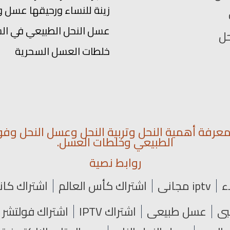
زينة للنساء ورحيقها عسل و
عسل النحل الطبيعي في ال
حل
خلطات العسل السحرية
رفة أهمية النحل وتربية النحل وعسل النحل وفو
الطبيعي وخلطات العسل.
روابط نصية
ء
iptv مجاني
اشتراك كأس العالم
اشتراك كان
عسل طبيعي
اشتراك IPTV
اشتراك فولتشر