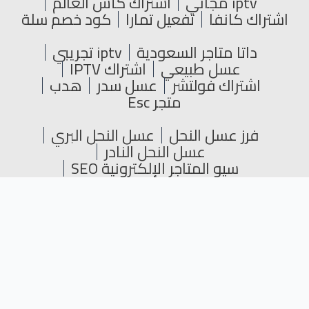
iptv مجاني
اشتراك كأس العالم
اشتراك كانفا
تفعيل تمارا
كود خصم سلة
داتا متاجر السعودية
iptv تجريبي
عسل طبيعي
اشتراك IPTV
اشتراك فولتشر
عسل سدر
هدب
متجر Esc
فرز عسل النحل
عسل النحل البري
عسل النحل النادر
سيو المتاجر الإلكترونية SEO
عسل النحل للأطفال