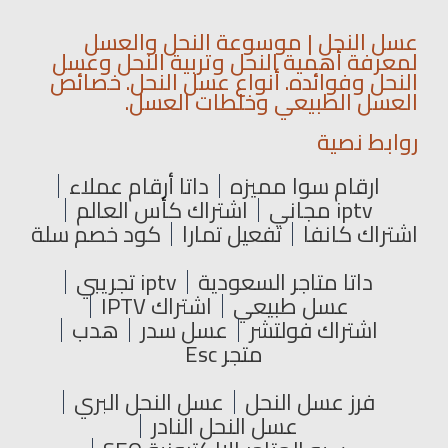
عسل النحل | موسوعة النحل والعسل
لمعرفة أهمية النحل وتربية النحل وعسل
النحل وفوائده. أنواع عسل النحل. خصائص
العسل الطبيعي وخلطات العسل.
روابط نصية
ارقام سوا مميزه
داتا أرقام عملاء
iptv مجاني
اشتراك كأس العالم
اشتراك كانفا
تفعيل تمارا
كود خصم سلة
داتا متاجر السعودية
iptv تجريبي
عسل طبيعي
اشتراك IPTV
اشتراك فولتشر
عسل سدر
هدب
متجر Esc
فرز عسل النحل
عسل النحل البري
عسل النحل النادر