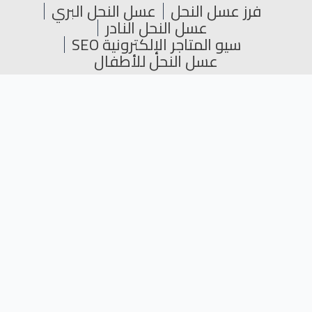
فرز عسل النحل
عسل النحل البري
عسل النحل النادر
سيو المتاجر الإلكترونية SEO
عسل النحل للأطفال
جميع الحقوق محفوظة © 2024
L
Y
T
F