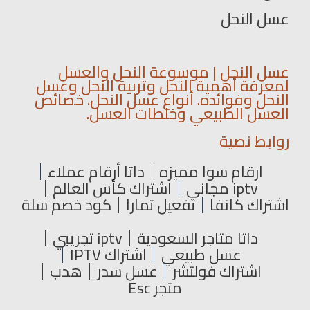
عسل النحل
عسل النحل | موسوعة النحل والعسل
لمعرفة أهمية النحل وتربية النحل وعسل
النحل وفوائده. أنواع عسل النحل. خصائص
العسل الطبيعي وخلطات العسل.
روابط نصية
ارقام سوا مميزه
داتا أرقام عملاء
iptv مجاني
اشتراك كأس العالم
اشتراك كانفا
تفعيل تمارا
كود خصم سلة
داتا متاجر السعودية
iptv تجريبي
عسل طبيعي
اشتراك IPTV
اشتراك فولتشر
عسل سدر
هدب
متجر Esc