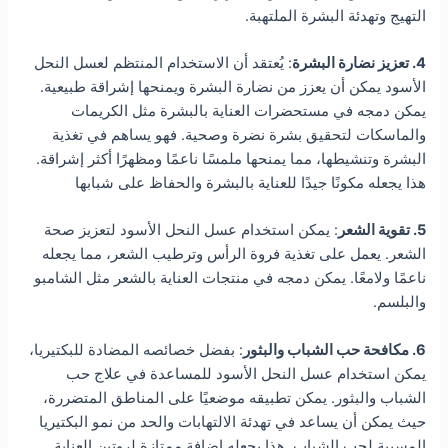
التهيج وتهدئة البشرة الملتهبة.
4. تعزيز نضارة البشرة
: يُعتقد أن الاستخدام المنتظم لعسل النحل
الأسود يمكن أن يعزز من نضارة البشرة ويمنحها إشراقة طبيعية.
يمكن دمجه في مستحضرات العناية بالبشرة مثل الكريمات
والماسكات لتحقيق بشرة نضرة وصحية. فهو يساهم في تغذية
البشرة وتنشيطها، مما يمنحها ملمسًا ناعمًا ومظهرًا أكثر إشراقة.
هذا يجعله مكونًا جيدًا للعناية بالبشرة والحفاظ على شبابها
5. تقوية الشعر
: يمكن استخدام عسل النحل الأسود لتعزيز صحة
الشعر. يعمل على تغذية فروة الرأس وترطيب الشعر، مما يجعله
ناعمًا ولامعًا. يمكن دمجه في منتجات العناية بالشعر مثل الشامبو
والبلسم.
6. مكافحة حب الشباب والبثور
: بفضل خصائصه المضادة للبكتيريا،
يمكن استخدام عسل النحل الأسود للمساعدة في علاج حب
الشباب والبثور. يمكن تطبيقه موضعيًا على المناطق المتضررة،
حيث يمكن أن يساعد في تهدئة الالتهابات والحد من نمو البكتيريا
المسببة لحب الشباب. هذا يجعله إضافة ممتازة لروتين العناية