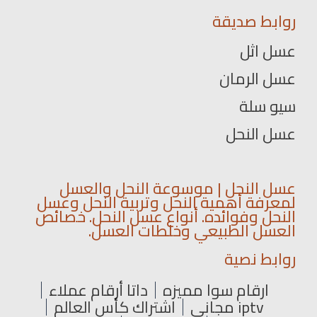
روابط صديقة
عسل اثل
عسل الرمان
سيو سلة
عسل النحل
عسل النحل | موسوعة النحل والعسل
لمعرفة أهمية النحل وتربية النحل وعسل
النحل وفوائده. أنواع عسل النحل. خصائص
العسل الطبيعي وخلطات العسل.
روابط نصية
ارقام سوا مميزه
داتا أرقام عملاء
iptv مجاني
اشتراك كأس العالم