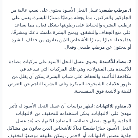
1. مرطب طبيعي
:عسل النحل الأسود يحتوي على نسب عالية من
الجلوكوز والفركتوز، مما يجعله مرطبًا ممتازًا للبشرة. يعمل على
ترطيب البشرة والحفاظ على رطوبتها بشكل فعال، مما يساعد
على منع الجفاف والتشقق، ويمنح البشرة ملمسًا ناعمًا ومشرقًا.
هذا يجعله خيارًا ممتازًا للأشخاص الذين يعانون من جفاف البشرة
أو يبحثون عن مرطب طبيعي وفعال.
2. مضاد للأكسدة
: يحتوي عسل النحل الأسود على مركبات مضادة
للأكسدة مثل الفينولات، وهي تلك المركبات التي تساعد في
مكافحة التأكسد والحفاظ على شباب البشرة. يمكن أن يقلل من
ظهور علامات الشيخوخة المبكرة وتلف البشرة الناجم عن التعرض
للبيئة والأشعة فوق البنفسجية.
3. مقاوم للالتهابات
: تُظهر دراسات أن عسل النحل الأسود له تأثير
مهدئ على الالتهابات. يمكن استخدامه للتخفيف من الالتهابات
الجلدية والتهيج. بفضل خصائصه المضادة للالتهابات، يُعد عسل
النحل الأسود خيارًا طبيعيًا فعالًا للأشخاص الذين يعانون من مشاكل
جلدية تتضمن الالتهابات أو الاحمرار. يمكن تطبيقه موضعيًا لتخفيف