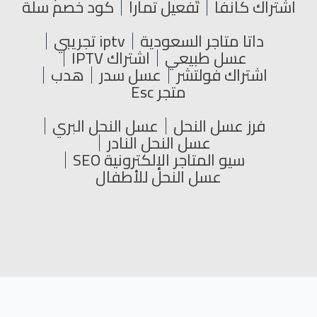
اشتراك كانفا
تفعيل تمارا
كود خصم سلة
داتا متاجر السعودية
iptv تجريبي
عسل طبيعي
اشتراك IPTV
اشتراك فولتشر
عسل سدر
هدب
متجر Esc
فرز عسل النحل
عسل النحل البري
عسل النحل النادر
سيو المتاجر الإلكترونية SEO
عسل النحل للأطفال
جميع الحقوق محفوظة © 2024