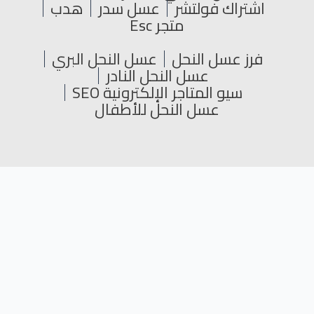
اشتراك فولتشر
عسل سدر
هدب
متجر Esc
فرز عسل النحل
عسل النحل البري
عسل النحل النادر
سيو المتاجر الإلكترونية SEO
عسل النحل للأطفال
جميع الحقوق محفوظة © 2024
L
Y
T
F