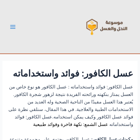
خطي
Post
Main
لى
navigation
Menu
لمحتوى
عسل الكافور: فوائد واستخداماته
عسل الكافور: فوائد واستخداماته : عسل الكافور هو نوع خاص من
العسل يمتاز بنكهته ورائحته الفريدة نتيجة لزهور شجرة الكافور.
يُعتبر هذا العسل مفيدًا من الناحية الصحية وله العديد من
الاستخدامات الطبية والعلاجية. في هذا المقال، سنلقي نظرة على
فوائد عسل الكافور وكيف يمكن استخدامه.عسل الكافور: فوائد
واستخداماته
عسل الشمع: نكهة فاخرة وفوائد طبيعية
مكونات عسل الكافور:
عسل الكافور يحتوي على مجموعة متنوعة