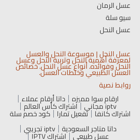
عسل الرمان
سيو سلة
عسل النحل
عسل النحل | موسوعة النحل والعسل
لمعرفة أهمية النحل وتربية النحل وعسل
النحل وفوائده. أنواع عسل النحل. خصائص
العسل الطبيعي وخلطات العسل.
روابط نصية
ارقام سوا مميزه
داتا أرقام عملاء
iptv مجاني
اشتراك كأس العالم
اشتراك كانفا
تفعيل تمارا
كود خصم سلة
داتا متاجر السعودية
iptv تجريبي
عسل طبيعي
اشتراك IPTV