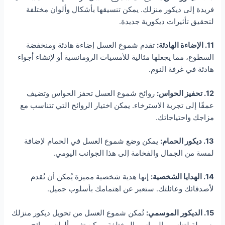
فريدة إلى ديكور منزلك. يمكن تنسيقها بأشكال وألوان مختلفة
لتحقيق تأثيرات ديكورية جديدة.
11. الإضاءة الهادئة:
تقدم شموع العسل إضاءة هادئة ومنخفضة
السطوع، مما يجعلها مثالية للأمسيات الرومانسية أو لإنشاء أجواء
هادئة في غرفة النوم.
12. تحفيز الحواس:
روائح شموع العسل تحفز الحواس وتضيف
عمقًا إلى تجربة الاسترخاء. يمكن اختيار الروائح التي تتناسب مع
مزاجك واحتياجاتك.
13. ديكور الحمام:
يمكن وضع شموع العسل في الحمام لإضافة
لمسة من الجمال والفخامة إلى هذا الجوانب اليومي.
14. الهدايا الشخصية:
إنها هدية شخصية مميزة يُمكن أن تُقدم
لأصدقائك وعائلتك. ستعبر عن اهتمامك بأسلوب جميل.
15. الديكور الموسمي:
تُمكن شموع العسل من تحويل ديكور منزلك
بسهولة لتناسب المواسم المختلفة. يمكن تغيير ألوان وروائح