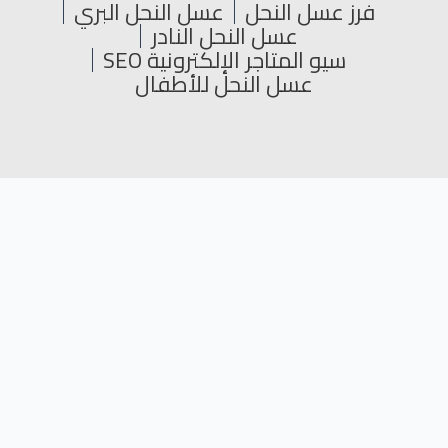
فرز عسل النحل
عسل النحل البري
عسل النحل النادر
سيو المتاجر الإلكترونية SEO
عسل النحل للأطفال
جميع الحقوق محفوظة © 2024
L
Y
T
F
i
o
w
a
n
u
i
c
k
t
t
e
e
u
t
b
مواقع صديقة
d
b
e
o