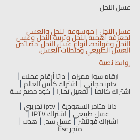
عسل النحل
عسل النحل | موسوعة النحل والعسل
لمعرفة أهمية النحل وتربية النحل وعسل
النحل وفوائده. أنواع عسل النحل. خصائص
العسل الطبيعي وخلطات العسل.
روابط نصية
ارقام سوا مميزه
داتا أرقام عملاء
iptv مجاني
اشتراك كأس العالم
اشتراك كانفا
تفعيل تمارا
كود خصم سلة
داتا متاجر السعودية
iptv تجريبي
عسل طبيعي
اشتراك IPTV
اشتراك فولتشر
عسل سدر
هدب
متجر Esc