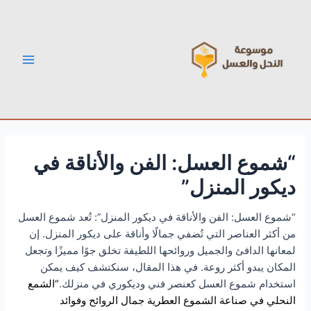
خطي
Post
Main
لى
navigation
Menu
لمحتوى
“شموع العسل: الفن والأناقة في
ديكور المنزل”
“شموع العسل: الفن والأناقة في ديكور المنزل”: تُعد شموع العسل
من أكثر العناصر التي تُضفي جمالًا وأناقة على ديكور المنزل. إن
لمعانها الدافئ والجميل وروائحها اللطيفة تخلق جوًا مميزًا وتجعل
المكان يبدو أكثر روعة. في هذا المقال، سنكتشف كيف يمكن
استخدام شموع العسل كعنصر فني وديكوري في منزلك.
“الشمع
النحلي في صناعة الشموع العطرية جمال الروائح وفوائد