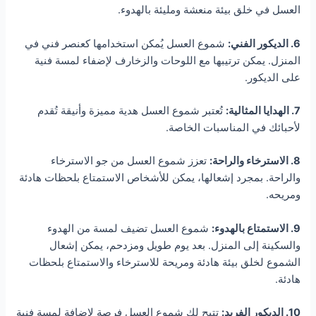
العسل في خلق بيئة منعشة ومليئة بالهدوء.
6. الديكور الفني:
شموع العسل يُمكن استخدامها كعنصر فني في
المنزل. يمكن ترتيبها مع اللوحات والزخارف لإضفاء لمسة فنية
على الديكور.
7. الهدايا المثالية:
تُعتبر شموع العسل هدية مميزة وأنيقة تُقدم
لأحبائك في المناسبات الخاصة.
8. الاسترخاء والراحة:
تعزز شموع العسل من جو الاسترخاء
والراحة. بمجرد إشعالها، يمكن للأشخاص الاستمتاع بلحظات هادئة
ومريحه.
9. الاستمتاع بالهدوء:
شموع العسل تضيف لمسة من الهدوء
والسكينة إلى المنزل. بعد يوم طويل ومزدحم، يمكن إشعال
الشموع لخلق بيئة هادئة ومريحة للاسترخاء والاستمتاع بلحظات
هادئة.
10. الديكور الفريد:
تتيح لك شموع العسل فرصة لإضافة لمسة فنية