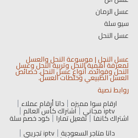
عسل الرمان
سيو سلة
عسل النحل
عسل النحل | موسوعة النحل والعسل
لمعرفة أهمية النحل وتربية النحل وعسل
النحل وفوائده. أنواع عسل النحل. خصائص
العسل الطبيعي وخلطات العسل.
روابط نصية
ارقام سوا مميزه
داتا أرقام عملاء
iptv مجاني
اشتراك كأس العالم
اشتراك كانفا
تفعيل تمارا
كود خصم سلة
داتا متاجر السعودية
iptv تجريبي