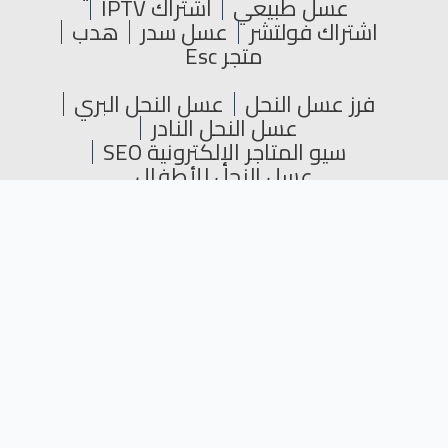
عسل طبيعي
اشتراك IPTV
اشتراك فولتشر
عسل سدر
هدب
متجر Esc
فرز عسل النحل
عسل النحل البري
عسل النحل النادر
سيو المتاجر الإلكترونية SEO
عسل النحل للأطفال