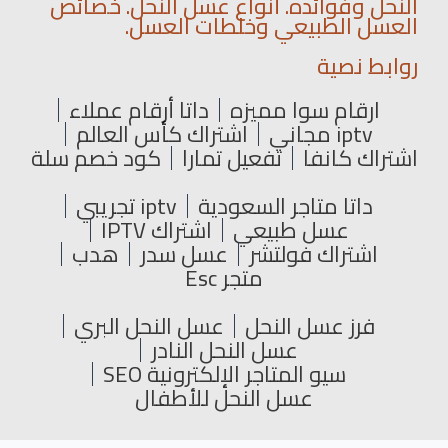
النحل وفوائده. أنواع عسل النحل. خصائص
العسل الطبيعي وخلطات العسل.
روابط نصية
ارقام سوا مميزه
داتا أرقام عملاء
iptv مجاني
اشتراك كأس العالم
اشتراك كانفا
تفعيل تمارا
كود خصم سلة
داتا متاجر السعودية
iptv تجريبي
عسل طبيعي
اشتراك IPTV
اشتراك فولتشر
عسل سدر
هدب
متجر Esc
فرز عسل النحل
عسل النحل البري
عسل النحل النادر
سيو المتاجر الإلكترونية SEO
عسل النحل للأطفال