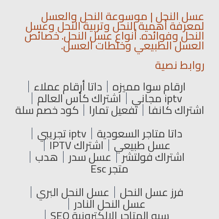
عسل النحل | موسوعة النحل والعسل
لمعرفة أهمية النحل وتربية النحل وعسل
النحل وفوائده. أنواع عسل النحل. خصائص
العسل الطبيعي وخلطات العسل.
روابط نصية
ارقام سوا مميزه
داتا أرقام عملاء
iptv مجاني
اشتراك كأس العالم
اشتراك كانفا
تفعيل تمارا
كود خصم سلة
داتا متاجر السعودية
iptv تجريبي
عسل طبيعي
اشتراك IPTV
اشتراك فولتشر
عسل سدر
هدب
متجر Esc
فرز عسل النحل
عسل النحل البري
عسل النحل النادر
سيو المتاجر الإلكترونية SEO