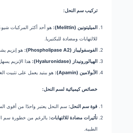
تركيب سم النحل:
الميليتونين (Melittin):
للالتهابات ومضادة للبكتيريا.
الفوسفوليباز (Phospholipase A2):
هو إنزيم يشك
الهيالورونيداز (Hyaluronidase):
هذا الإنزيم يسه
الأبولامين (Apamin):
هو ببتيد يعمل على تثبيت الغ
خصائص كيميائية لسم النحل:
قوة سم النحل:
سم النحل يعتبر واحدًا من أقوى ال
تأثيرات مضادة للالتهابات:
بالرغم من خطورة سم النح
الطبية.