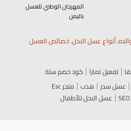
المهرجان الوطني للعسل
باليمن
ائده. أنواع عسل النحل. خصائص العسل
فا
تفعيل تمارا
كود خصم سلة
عسل سدر
هدب
متجر Esc
عسل النحل للأطفال