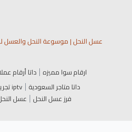
عسل النحل | موسوعة النحل والعسل لمع
ارقام سوا مميزه
داتا أرقام عملا
داتا متاجر السعودية
iptv تجريبي
فرز عسل النحل
عسل النحل 