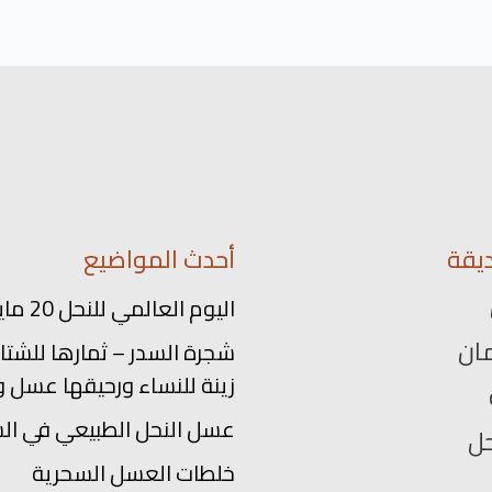
يقة
أحدث المواضيع
اليوم العالمي للنحل 20 مايو
ان
شجرة السدر – ثمارها للشتاء
زينة للنساء ورحيقها عسل و
عسل النحل الطبيعي في ال
حل
خلطات العسل السحرية