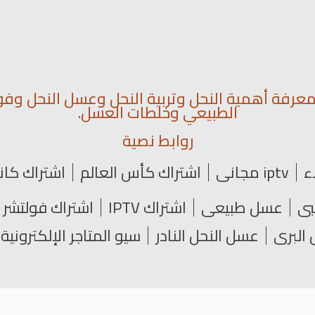
رفة أهمية النحل وتربية النحل وعسل النحل وفو
الطبيعي وخلطات العسل.
روابط نصية
ء
iptv مجاني
اشتراك كأس العالم
اشتراك كان
عسل طبيعي
اشتراك IPTV
اشتراك فولتشر
البري
عسل النحل النادر
سيو المتاجر الإلكترونية SEO