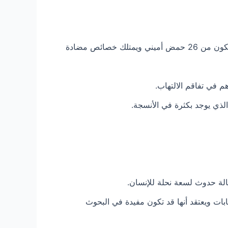
هو أحد أكثر المركبات شيوعًا في سم النحل. يمثل حوالي 50٪ من مكوناته. الميليتونين هو ببتيد يتكون من 26 حمض أميني ويمتلك خصائص مضادة
م في تفاقم الالتهاب.
لذي يوجد بكثرة في الأنسجة.
لة حدوث لسعة نحلة للإنسان.
ات ويعتقد أنها قد تكون مفيدة في البحوث