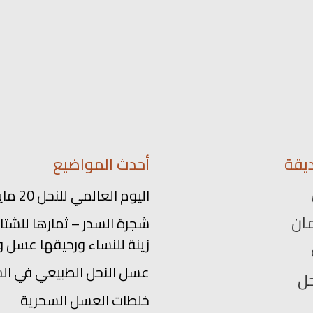
يقة
أحدث المواضيع
اليوم العالمي للنحل 20 مايو
ان
شجرة السدر – ثمارها للشتاء
زينة للنساء ورحيقها عسل و
عسل النحل الطبيعي في ال
حل
خلطات العسل السحرية