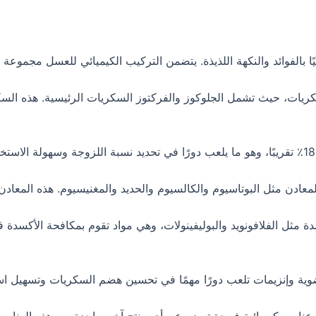
نيًا بالفوائد والنكهة اللذيذة. يتضمن التركيب الكيميائي للعسل مجموع
يات، حيث تشمل الجلوكوز والفركتوز السكريات الرئيسية. هذه السك
ادن مثل البوتاسيوم والكالسيوم والحديد والمغنيسيوم. هذه المعادن 
ثل الفلافونويد والبوليفينولات، وهي مواد تقوم بمكافحة الأكسدة ف
ية وإنزيمات تلعب دورًا مهمًا في تحسين هضم السكريات وتسهيل اس
لى عناصر كيميائية فريدة تميزه عن أي منتج آخر. واحدة من هذه العنا