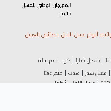
المهرجان الوطني للعسل
باليمن
ائده. أنواع عسل النحل. خصائص العسل
فا
تفعيل تمارا
كود خصم سلة
عسل سدر
هدب
متجر Esc
عسل النحل للأطفال