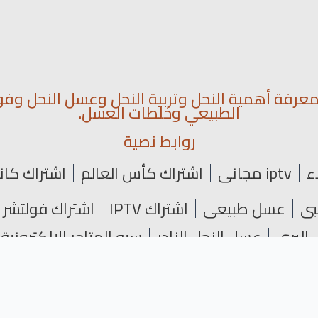
رفة أهمية النحل وتربية النحل وعسل النحل وفو
الطبيعي وخلطات العسل.
روابط نصية
ء
iptv مجاني
اشتراك كأس العالم
اشتراك كان
عسل طبيعي
اشتراك IPTV
اشتراك فولتشر
البري
عسل النحل النادر
سيو المتاجر الإلكترونية SEO