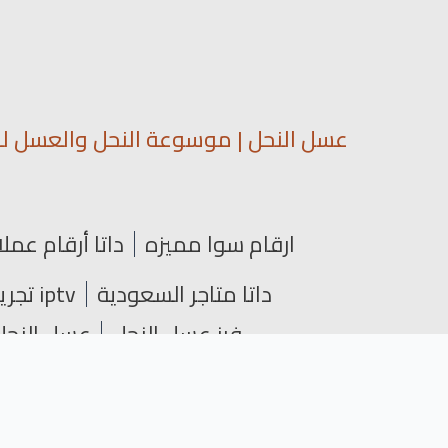
عسل النحل | موسوعة النحل والعسل لمع
ارقام سوا مميزه
داتا أرقام عملا
داتا متاجر السعودية
iptv تجريبي
فرز عسل النحل
عسل النحل 