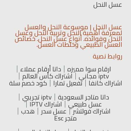
عسل النحل
عسل النحل | موسوعة النحل والعسل
لمعرفة أهمية النحل وتربية النحل وعسل
النحل وفوائده. أنواع عسل النحل. خصائص
العسل الطبيعي وخلطات العسل.
روابط نصية
ارقام سوا مميزه
داتا أرقام عملاء
iptv مجاني
اشتراك كأس العالم
اشتراك كانفا
تفعيل تمارا
كود خصم سلة
داتا متاجر السعودية
iptv تجريبي
عسل طبيعي
اشتراك IPTV
اشتراك فولتشر
عسل سدر
هدب
متجر Esc