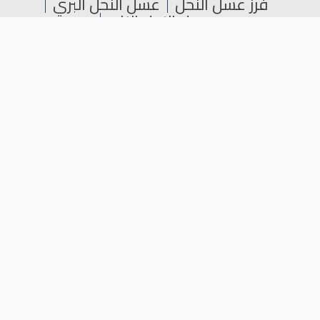
فرز عسل النحل
عسل النحل البري
عسل النحل النادر
سيو المتاجر الإلكترونية SEO
عسل النحل للأطفال