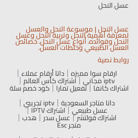
عسل النحل
عسل النحل | موسوعة النحل والعسل
لمعرفة أهمية النحل وتربية النحل وعسل
النحل وفوائده. أنواع عسل النحل. خصائص
العسل الطبيعي وخلطات العسل.
روابط نصية
ارقام سوا مميزه
داتا أرقام عملاء
iptv مجاني
اشتراك كأس العالم
اشتراك كانفا
تفعيل تمارا
كود خصم سلة
داتا متاجر السعودية
iptv تجريبي
عسل طبيعي
اشتراك IPTV
اشتراك فولتشر
عسل سدر
هدب
متجر Esc