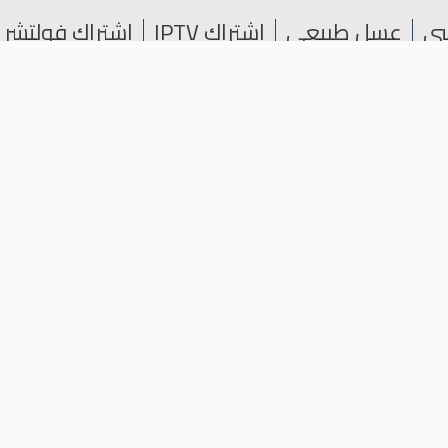
عسل طبيعي
اشتراك IPTV
اشتراك فولتشر
البري
عسل النحل النادر
سيو المتاجر الإلكترونية SEO