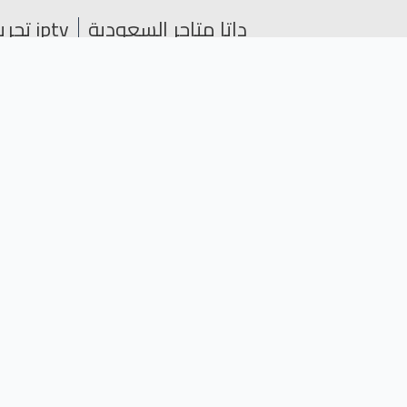
داتا متاجر السعودية
iptv تجريبي
فرز عسل النحل
عسل النحل 
جميع الحقوق محفوظة © 2024
مواقع صديقة