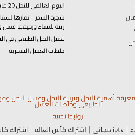
اليوم العالمي للنحل 20 مايو
ان
شجرة السدر – ثمارها للشتاء
زينة للنساء ورحيقها عسل و
عسل النحل الطبيعي في ال
حل
خلطات العسل السحرية
رفة أهمية النحل وتربية النحل وعسل النحل وفو
الطبيعي وخلطات العسل.
روابط نصية
ء
iptv مجاني
اشتراك كأس العالم
اشتراك كان