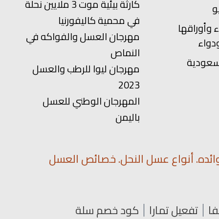
كارثة بيئية موت 3 ملايين نحلة
في محمية كاليفورنيا
 وأوراقها
مهرجان العسل والفواكه في
دواء
النماص
سعودية
مهرجان ليوا للرطب والعسل
2023
المهرجان الوطني للعسل
باليمن
ائده. أنواع عسل النحل. خصائص العسل
فا
تفعيل تمارا
كود خصم سلة