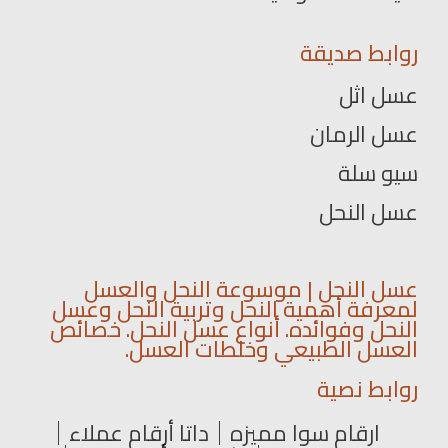
روابط صديقة
عسل اثل
عسل الرمان
سيو سلة
عسل النحل
عسل النحل | موسوعة النحل والعسل
لمعرفة أهمية النحل وتربية النحل وعسل
النحل وفوائده. أنواع عسل النحل. خصائص
العسل الطبيعي وخلطات العسل.
روابط نصية
ارقام سوا مميزه
داتا أرقام عملاء