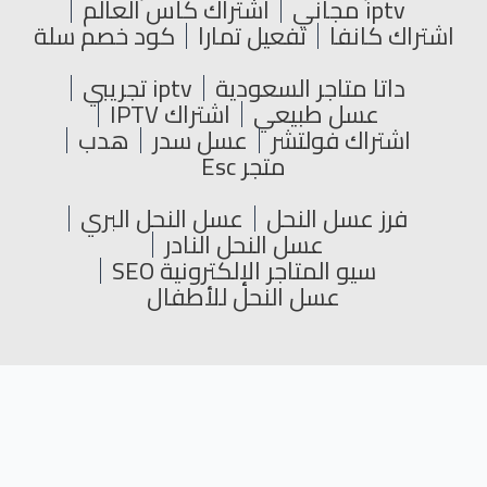
iptv مجاني
اشتراك كأس العالم
اشتراك كانفا
تفعيل تمارا
كود خصم سلة
داتا متاجر السعودية
iptv تجريبي
عسل طبيعي
اشتراك IPTV
اشتراك فولتشر
عسل سدر
هدب
متجر Esc
فرز عسل النحل
عسل النحل البري
عسل النحل النادر
سيو المتاجر الإلكترونية SEO
عسل النحل للأطفال