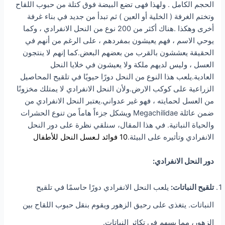
الحجم الكامل . ولهذا فهى تضع البيضة فوق كتلة من حبوب اللقاح
وتختم الغرفة ( الخلية أو العين ) ثم تبدأ من جديد في بناء غرفة
أخرى وهكذا .هناك أكثر من 200 نوع من النحل الانفرادي ، وكما
يوحي الاسم ، فهم يعيشون بمفردهم ، على الرغم من أنهم في
الحقيقة يعششون بالقرب من بعضهم البعض.كما إنهم لا ينتجون
العسل ، وليس لديهم ملكة ولا يعيشون في خلايا النحل
العادية.يلعب هذا النوع من النحل دورًا حيويًا في تلقيح المحاصيل
الزراعية على كوكب الارض.ولأن النحل الانفرادي لا يمتلك مخزونًا
من العسل لحمايته ، فهو غير عدواني.يعتبر النحل الانفرادي من
ضمن عائلة Megachilidae ويشكل جزءاً هاماً من تنوع الحشرات
والحياة النباتية. في هذا المقال، سنلقي نظرة على دور النحل
الانفرادي وتأثيره على البيئة.
10 فوائد لـعسل النحل للأطفال
دور النحل الانفرادي:
تلقيح النباتات:
يلعب النحل الانفرادي دورًا حاسمًا في تلقيح
النباتات. يتغذى على رحيق الزهور ويقوم بنقل حبوب اللقاح بين
الزهور، مما يسهم في تكاثر النباتات.