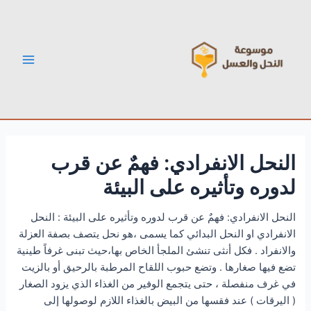
خطي
Post
Main
لى
navigation
Menu
لمحتوى
النحل الانفرادي: فهمٌ عن قرب
لدوره وتأثيره على البيئة
النحل الانفرادي: فهمٌ عن قرب لدوره وتأثيره على البيئة : النحل
الانفرادي او النحل البدائي كما يسمى ،هو نحل يتصف بصفة العزلة
والانفراد . فكل أنثى تنشئ الملجأ الخاص بها،حيث تبنى غرفاً طينية
تضع فيها صغارها . وتضع حبوب اللقاح المرطبة بالرحيق أو بالزيت
في غرف منفصلة ، حتى يتجمع الوفير من الغذاء الذي يزود الصغار
( اليرقات ) عند فقسها من البيض بالغذاء اللازم لوصولها إلى