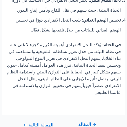
دعم النظام البيئي:
يعتبر النحل الانفرادي جزءًا أساسيًا في دورة
الحياة البيئية، حيث يسهم في نقل اللقاح وتأمين إنتاج البذور.
تحسين الهضم الغذائي:
يلعب النحل الانفرادي دورًا في تحسين
الهضم الغذائي للنباتات من خلال تلقيحها بشكل فعّال.
في الختام:
يُؤكد النحل الانفرادي أهميته الكبيرة كجزء لا غنى عنه
في نظام البيئة. من خلال تعزيز نشاطاته التلقيحية والمساهمة في
بناء الخلايا، يسهم النحل الانفرادي في تعزيز التنوع البيولوجي
وتحسين نمط الحياة النباتية. تبرز هذه العوامل أهميته كعامل حيوي
يسهم بشكل كبير في الحفاظ على التوازن البيئي واستدامة النظام
البيئي. بفضل تأثيره الإيجابي على النظام البيئي، يظل النحل
الانفرادي عنصراً حيوياً يسهم في تحقيق التوازن والاستدامة في
عالمنا الطبيعي
→
المقالة
المقالة التالية
←