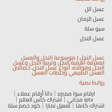
عسل اثل
عسل الرمان
سيو سلة
عسل النحل
عسل النحل | موسوعة النحل والعسل
لمعرفة أهمية النحل وتربية النحل وعسل
النحل وفوائده. أنواع عسل النحل. خصائص
العسل الطبيعي وخلطات العسل.
روابط نصية
ارقام سوا مميزه
داتا أرقام عملاء
iptv مجاني
اشتراك كأس العالم
اشتراك كانفا
تفعيل تمارا
كود خصم سلة