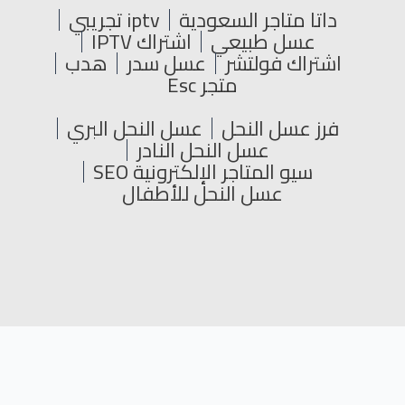
داتا متاجر السعودية
iptv تجريبي
عسل طبيعي
اشتراك IPTV
اشتراك فولتشر
عسل سدر
هدب
متجر Esc
فرز عسل النحل
عسل النحل البري
عسل النحل النادر
سيو المتاجر الإلكترونية SEO
عسل النحل للأطفال
جميع الحقوق محفوظة © 2024
L
Y
T
F