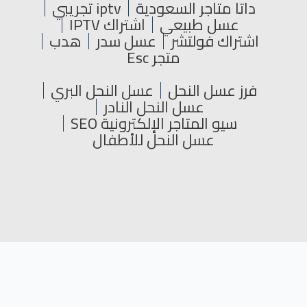
داتا متاجر السعودية
iptv تجريبي
عسل طبيعي
اشتراك IPTV
اشتراك فولتشر
عسل سدر
هدب
متجر Esc
فرز عسل النحل
عسل النحل البري
عسل النحل النادر
سيو المتاجر الإلكترونية SEO
عسل النحل للأطفال
جميع الحقوق محفوظة © 2024
L
Y
T
F
i
o
w
a