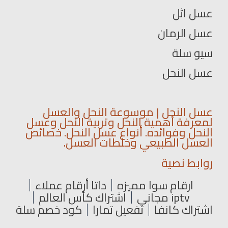
عسل اثل
عسل الرمان
سيو سلة
عسل النحل
عسل النحل | موسوعة النحل والعسل
لمعرفة أهمية النحل وتربية النحل وعسل
النحل وفوائده. أنواع عسل النحل. خصائص
العسل الطبيعي وخلطات العسل.
روابط نصية
ارقام سوا مميزه
داتا أرقام عملاء
iptv مجاني
اشتراك كأس العالم
اشتراك كانفا
تفعيل تمارا
كود خصم سلة