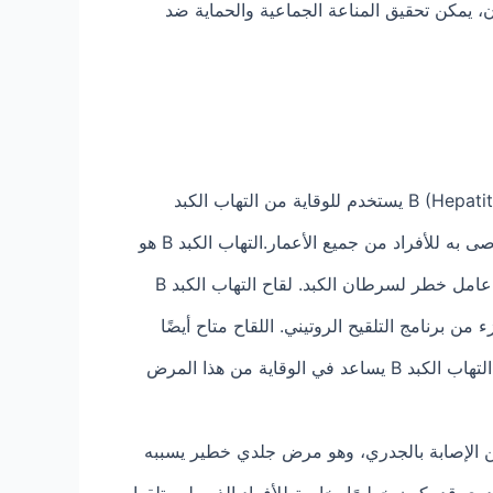
ن، يمكن تحقيق المناعة الجماعية والحماية ضد
يقي من التهاب الكبد الوبائي نوع B الناجم عن فيروس التهاب الكبد B.صحيح، لقاح التهاب الكبد B (Hepatitis B) يستخدم للوقاية من التهاب الكبد
الوبائي نوع B الذي يسببه فيروس التهاب الكبد B. هذا اللقاح يعتبر جزءًا مهمًا من برامج التلقيح في جميع أنحاء العالم ويوصى به للأفراد من جميع الأعمار.التهاب الكبد B هو
مرض يصيب الكبد ويمكن أن يكون خطيرًا. الإصابة بفيروس التهاب الكبد B يمكن أن تؤدي إلى التهاب الكبد المزمن، وهو عامل خطر لسرطان الكبد. لقاح التهاب الكبد B
به.يتم تطعيم الأطفال عادة بلقاح التهاب الكبد B في سن مبكرة كجزء من برنامج التلقيح الروتيني. اللقاح متاح أيضًا
للبالغين الذين يتعرضون لمخاطر عالية للإصابة بالفيروس، مثل العاملين في الرعاية الصحية وأشخاص آخرين. تلقي لقاح التهاب الكبد B يساعد في الوقاية من هذا المرض
 الإصابة بالجدري، وهو مرض جلدي خطير يسببه
لإصابة به. الجدري قد يكون خطيرًا، خاصة للأفراد الذين لم يتلقوا