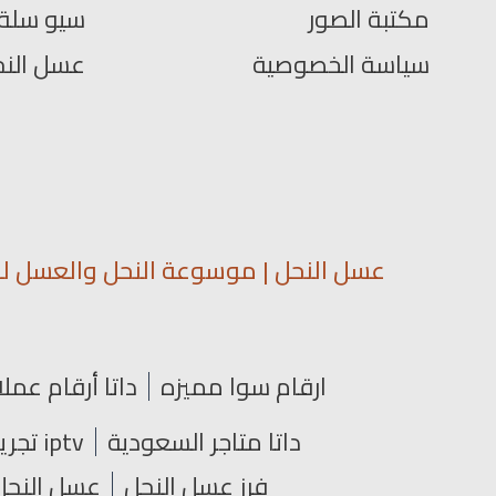
مكتبة الصور
سيو سلة
سياسة الخصوصية
عسل الن
عسل النحل | موسوعة النحل والعسل لمع
ارقام سوا مميزه
داتا أرقام عملا
داتا متاجر السعودية
iptv تجريبي
فرز عسل النحل
عسل النحل 