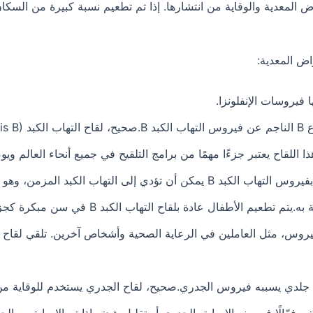
 المعدية والوقاية من انتشارها. إذا تم تطعيم نسبة كبيرة من السكا
اض المعدية:
 فيروسات الإنفلونزا.
يساعد في تعزيز المناعة ضد الفيروس ومنع الإصابة 
جلدي يسببه فيروس الجدري.صحيح، لقاح الجدري يستخدم للوقاية من
Varicella-Zo). هذا اللقاح يعتبر فعّالًا في منع الإصابة بالجدري أو تقليل شدته إذا تم ا