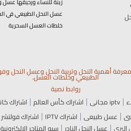
زينة للنساء ورحيقها عسل و
عسل النحل الطبيعي في ال
حل
خلطات العسل السحرية
رفة أهمية النحل وتربية النحل وعسل النحل وفو
الطبيعي وخلطات العسل.
روابط نصية
ء
iptv مجاني
اشتراك كأس العالم
اشتراك كان
عسل طبيعي
اشتراك IPTV
اشتراك فولتشر
البري
عسل النحل النادر
سيو المتاجر الإلكترونية SEO