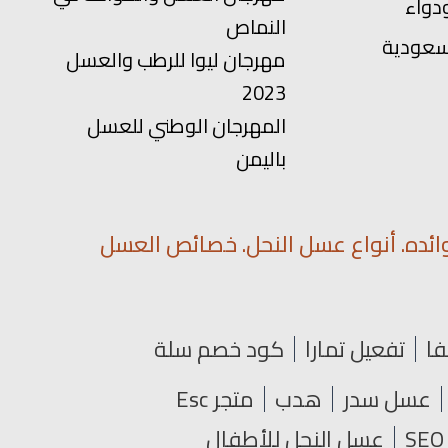
دواء
النماص
سعودية
مهرجان ليوا للرطب والعسل
2023
المهرجان الوطني للعسل
باليمن
ائده. أنواع عسل النحل. خصائص العسل
فا
تفعيل تمارا
كود خصم سلة
عسل سدر
هدب
متجر Esc
عسل النحل للأطفال