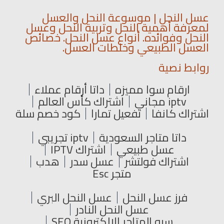
عسل النحل | موسوعة النحل والعسل
لمعرفة أهمية النحل وتربية النحل وعسل
النحل وفوائده. أنواع عسل النحل. خصائص
العسل الطبيعي وخلطات العسل.
روابط نصية
ارقام سوا مميزه
داتا أرقام عملاء
iptv مجاني
اشتراك كأس العالم
اشتراك كانفا
تفعيل تمارا
كود خصم سلة
داتا متاجر السعودية
iptv تجريبي
عسل طبيعي
اشتراك IPTV
اشتراك فولتشر
عسل سدر
هدب
متجر Esc
فرز عسل النحل
عسل النحل البري
عسل النحل النادر
سيو المتاجر الإلكترونية SEO