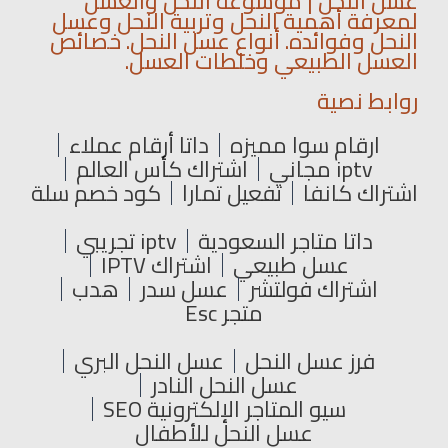
عسل النحل | موسوعة النحل والعسل
لمعرفة أهمية النحل وتربية النحل وعسل
النحل وفوائده. أنواع عسل النحل. خصائص
العسل الطبيعي وخلطات العسل.
روابط نصية
ارقام سوا مميزه
داتا أرقام عملاء
iptv مجاني
اشتراك كأس العالم
اشتراك كانفا
تفعيل تمارا
كود خصم سلة
داتا متاجر السعودية
iptv تجريبي
عسل طبيعي
اشتراك IPTV
اشتراك فولتشر
عسل سدر
هدب
متجر Esc
فرز عسل النحل
عسل النحل البري
عسل النحل النادر
سيو المتاجر الإلكترونية SEO
عسل النحل للأطفال