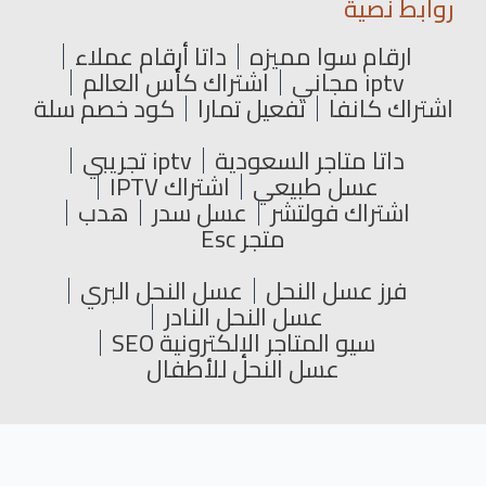
روابط نصية
ارقام سوا مميزه
داتا أرقام عملاء
iptv مجاني
اشتراك كأس العالم
اشتراك كانفا
تفعيل تمارا
كود خصم سلة
داتا متاجر السعودية
iptv تجريبي
عسل طبيعي
اشتراك IPTV
اشتراك فولتشر
عسل سدر
هدب
متجر Esc
فرز عسل النحل
عسل النحل البري
عسل النحل النادر
سيو المتاجر الإلكترونية SEO
عسل النحل للأطفال