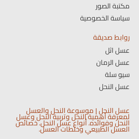
مكتبة الصور
سياسة الخصوصية
روابط صديقة
عسل اثل
عسل الرمان
سيو سلة
عسل النحل
عسل النحل | موسوعة النحل والعسل
لمعرفة أهمية النحل وتربية النحل وعسل
النحل وفوائده. أنواع عسل النحل. خصائص
العسل الطبيعي وخلطات العسل.