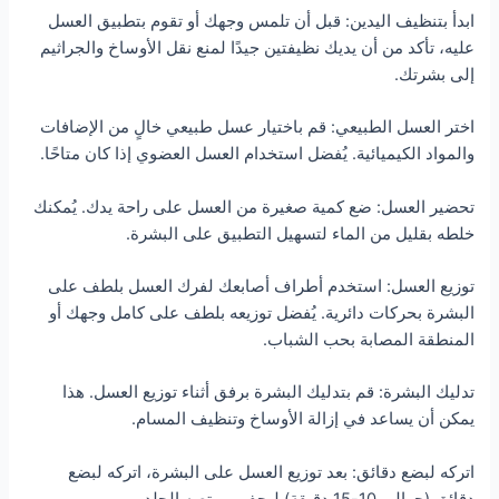
ابدأ بتنظيف اليدين: قبل أن تلمس وجهك أو تقوم بتطبيق العسل
عليه، تأكد من أن يديك نظيفتين جيدًا لمنع نقل الأوساخ والجراثيم
إلى بشرتك.
اختر العسل الطبيعي: قم باختيار عسل طبيعي خالٍ من الإضافات
والمواد الكيميائية. يُفضل استخدام العسل العضوي إذا كان متاحًا.
تحضير العسل: ضع كمية صغيرة من العسل على راحة يدك. يُمكنك
خلطه بقليل من الماء لتسهيل التطبيق على البشرة.
توزيع العسل: استخدم أطراف أصابعك لفرك العسل بلطف على
البشرة بحركات دائرية. يُفضل توزيعه بلطف على كامل وجهك أو
المنطقة المصابة بحب الشباب.
تدليك البشرة: قم بتدليك البشرة برفق أثناء توزيع العسل. هذا
يمكن أن يساعد في إزالة الأوساخ وتنظيف المسام.
اتركه لبضع دقائق: بعد توزيع العسل على البشرة، اتركه لبضع
دقائق (حوالي 10-15 دقيقة) ليجف ويمتصه الجلد.