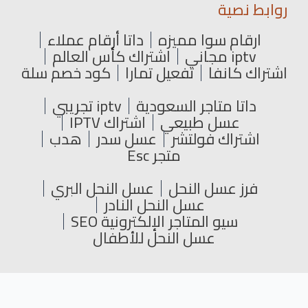
روابط نصية
ارقام سوا مميزه
داتا أرقام عملاء
iptv مجاني
اشتراك كأس العالم
اشتراك كانفا
تفعيل تمارا
كود خصم سلة
داتا متاجر السعودية
iptv تجريبي
عسل طبيعي
اشتراك IPTV
اشتراك فولتشر
عسل سدر
هدب
متجر Esc
فرز عسل النحل
عسل النحل البري
عسل النحل النادر
سيو المتاجر الإلكترونية SEO
عسل النحل للأطفال