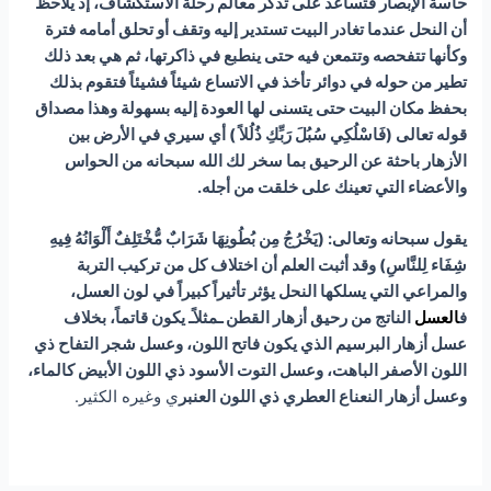
حاسة الإبصار فتساعد على تذكر معالم رحلة الاستكشاف، إذ يلاحظ
أن النحل عندما تغادر البيت تستدير إليه وتقف أو تحلق أمامه فترة
وكأنها تتفحصه وتتمعن فيه حتى ينطبع في ذاكرتها، ثم هي بعد ذلك
تطير من حوله في دوائر تأخذ في الاتساع شيئاً فشيئاً فتقوم بذلك
بحفظ مكان البيت حتى يتسنى لها العودة إليه بسهولة وهذا مصداق
قوله تعالى (فَاسْلُكِي سُبُلَ رَبِّكِ ذُلُلاً ) أي سيري في الأرض بين
الأزهار باحثة عن الرحيق بما سخر لك الله سبحانه من الحواس
والأعضاء التي تعينك على خلقت من أجله.
يقول سبحانه وتعالى: (يَخْرُجُ مِن بُطُونِهَا شَرَابٌ مُّخْتَلِفٌ أَلْوَانُهُ فِيهِ
شِفَاء لِلنَّاسِ) وقد أثبت العلم أن اختلاف كل من تركيب التربة
والمراعي التي يسلكها النحل يؤثر تأثيراً كبيراً في لون العسل،
ف
العسل
الناتج من رحيق أزهار القطن ـمثلاًـ يكون قاتماً، بخلاف
عسل أزهار البرسيم الذي يكون فاتح اللون، وعسل شجر التفاح ذي
اللون الأصفر الباهت، وعسل التوت الأسود ذي اللون الأبيض كالماء،
وعسل أزهار النعناع العطري ذي اللون العنبر
ي وغيره الكثير.