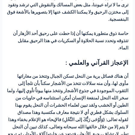
ترى ما لا تراه عيوننا، مثل بعض المسالك والنقوش التي ترشد وتقود
إلى مختزن الرحيق ولا يمكننا الكشف عنها إلا بتصويرها بالأشعة فوق
البنفسجية.
حاسة ذوق متطورة يمكنها أن إذا حطت على رحيق أحد الأزهار أن
تتذوقه وتحدد نسبة الحلاوة أو السكريات في هذا الرحيق مقابل
الماء.
الإعجاز القرآني والعلمي :
أن هناك فصائل برية من النحل تسكن الجبال وتتخذ من مغاراتها
مأوى لها، وأن منه سلالات تتخذ من الأشجار سكناً بأن تلجأ إلى
الثقوب الموجودة في جذوع الأشجار وتتخذ منها بيوتاُ تأوي إليها، ولما
سخر الله النحل لمنفعة الإنسان أمكن استئناسه في حاويات من
الطين أو الخشب ولقد تبين لعلماء الحشرات أن النحل يقوم بهذا
السلوك بشكل فطري أي لا نتيجة معارف مكتسبة وهذا مصداق
لقوله تعالى: (وَأَوْحَى رَبُّكَ إلى النَّحْلِ) فالإيحاء هو الإعلام بخفاء وهذا
لا يتم إلا من خلال خالقها الله سبحانه وتعالى، كذلك تبين أن النحل
تطير لارتشاف رحيق الأزهار، فتبتعد عن خليتها آلاف الأمتار، ثم ترجع