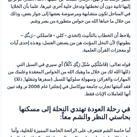
إليها ثانية دون أن تخطئها وتدخل خلية أخرى غيرها، علما بأن الخلايا
في المناحل تكون متشابهة ومرصوصة بعضها إلى جوار بعض، وذلك
من خلال ما حباها الله من حواس متطورة من بصر وشم.
يلاحظ أن الخطاب بالتأنيث (اتخذي – كلي – فاسلكي – رَبـِّكِ –
بطونها) لأن النحل المؤنث هن من يصنعن العسل، وهـذه إحدى آيات
أو معجزات القرآن العلمية.
قوله تعالى: (فَاسْلُكِي سُبُلَ رَبِّكِ ذُلُلاً) أي سيري في السبل التي
ذللها الله لك من خلال ما وهبك الله من الحواس المعقدة وعلمك من
المهارات والغرائز، وسهولة سلوكها للسبل (سفرها وتنقلها, ذللا)
فقد أثبتتها تجارب جامعة نيوكاسل في إنجلترا عام 2006 م, وقد تبين
أنها للعاملات الإناث فقط.
في رحلة العودة تهتدي النحلة إلى مسكنها
بحاستي النظر والشم معاً
:
أما حاسة الشم فتتعرف على الرائحة الخاصة المميزة للخلية، وأما