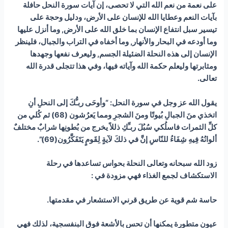
على نعمة من نعم الله التي لا تحصى، إن آيات سورة النحل حافلة
بآيات النعم وعطايا الله للإنسان على الأرض، ودليل وحجة على
تيسير سبل انتفاع الإنسان بما خلق الله على الأرض, وما أنزل عليها
وما أودعه في البحار والأنهار, وما أخفاه في التراب والجبال، فلينظر
الإنسان إلى هذه النحلة الضئيلة الجسم, وليعرف نفعها وجهدها
ومثابرتها وليعلم حكمة الله وآياته فيها، وفي هذا تتجلى قدرة الله
تعالى.
يقول الله عز وجل في سورة النحل: “وأوحَى ربـُّكَ إلى النحلِ أنِ
اتخذي منَ الجبالِ بُيوتًا ومنَ الشجرِ ومما يَعرُشون (68) ثم كُلي من
كلِّ الثمرات فاسلُكي سُبُلَ ربـِّكِ ذللاً يخرج من بُطونِها شرابٌ مختلفٌ
ألوانُهُ فِيهِ شِفَاءُ للنّاسِ إنَّ في ذلكَ لآيةٍ لِقَومٍ يَتَفَكَّرُون(69)”.
زود الله سبحانه وتعالى النحلة بحواس تساعدها في رحلة
الاستكشاف لجمع الغذاء فهي مزودة في :
حاسة شم قوية عن طريق قرني الاستشعار في مقدمتها.
عيون متطورة يمكنها أن تحس بالأشعة فوق البنفسجية، لذلك فهي