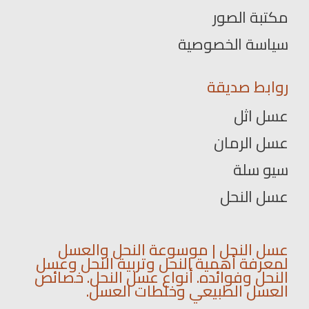
مكتبة الصور
سياسة الخصوصية
روابط صديقة
عسل اثل
عسل الرمان
سيو سلة
عسل النحل
عسل النحل | موسوعة النحل والعسل
لمعرفة أهمية النحل وتربية النحل وعسل
النحل وفوائده. أنواع عسل النحل. خصائص
العسل الطبيعي وخلطات العسل.