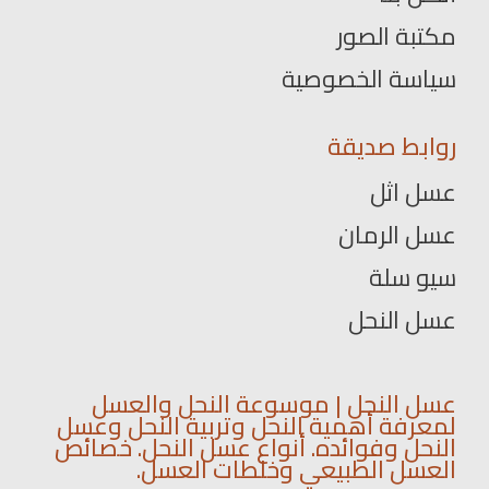
مكتبة الصور
سياسة الخصوصية
روابط صديقة
عسل اثل
عسل الرمان
سيو سلة
عسل النحل
عسل النحل | موسوعة النحل والعسل
لمعرفة أهمية النحل وتربية النحل وعسل
النحل وفوائده. أنواع عسل النحل. خصائص
العسل الطبيعي وخلطات العسل.