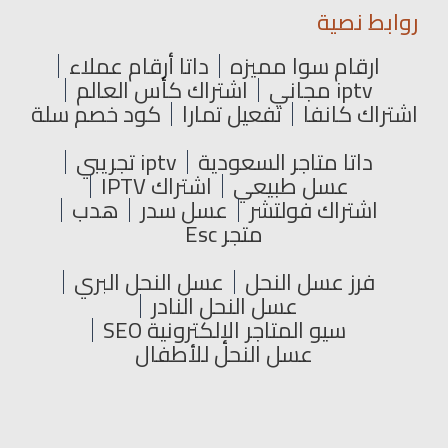
روابط نصية
ارقام سوا مميزه
داتا أرقام عملاء
iptv مجاني
اشتراك كأس العالم
اشتراك كانفا
تفعيل تمارا
كود خصم سلة
داتا متاجر السعودية
iptv تجريبي
عسل طبيعي
اشتراك IPTV
اشتراك فولتشر
عسل سدر
هدب
متجر Esc
فرز عسل النحل
عسل النحل البري
عسل النحل النادر
سيو المتاجر الإلكترونية SEO
عسل النحل للأطفال