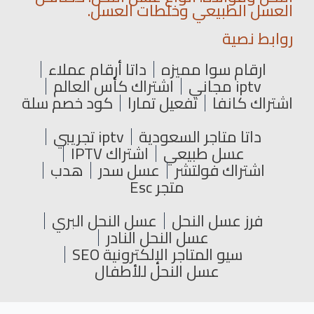
العسل الطبيعي وخلطات العسل.
روابط نصية
ارقام سوا مميزه
داتا أرقام عملاء
iptv مجاني
اشتراك كأس العالم
اشتراك كانفا
تفعيل تمارا
كود خصم سلة
داتا متاجر السعودية
iptv تجريبي
عسل طبيعي
اشتراك IPTV
اشتراك فولتشر
عسل سدر
هدب
متجر Esc
فرز عسل النحل
عسل النحل البري
عسل النحل النادر
سيو المتاجر الإلكترونية SEO
عسل النحل للأطفال