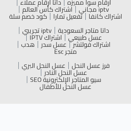
ارقام سوا مميزه
داتا أرقام عملاء
iptv مجاني
اشتراك كأس العالم
اشتراك كانفا
تفعيل تمارا
كود خصم سلة
داتا متاجر السعودية
iptv تجريبي
عسل طبيعي
اشتراك IPTV
اشتراك فولتشر
عسل سدر
هدب
متجر Esc
فرز عسل النحل
عسل النحل البري
عسل النحل النادر
سيو المتاجر الإلكترونية SEO
عسل النحل للأطفال