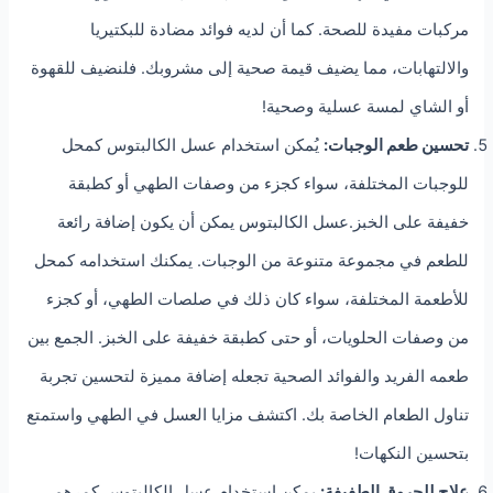
مركبات مفيدة للصحة. كما أن لديه فوائد مضادة للبكتيريا
والالتهابات، مما يضيف قيمة صحية إلى مشروبك. فلنضيف للقهوة
أو الشاي لمسة عسلية وصحية!
تحسين طعم الوجبات:
يُمكن استخدام عسل الكالبتوس كمحل
للوجبات المختلفة، سواء كجزء من وصفات الطهي أو كطبقة
خفيفة على الخبز.عسل الكالبتوس يمكن أن يكون إضافة رائعة
للطعم في مجموعة متنوعة من الوجبات. يمكنك استخدامه كمحل
للأطعمة المختلفة، سواء كان ذلك في صلصات الطهي، أو كجزء
من وصفات الحلويات، أو حتى كطبقة خفيفة على الخبز. الجمع بين
طعمه الفريد والفوائد الصحية تجعله إضافة مميزة لتحسين تجربة
تناول الطعام الخاصة بك. اكتشف مزايا العسل في الطهي واستمتع
بتحسين النكهات!
علاج للحروق الطفيفة:
يمكن استخدام عسل الكالبتوس كمرهم