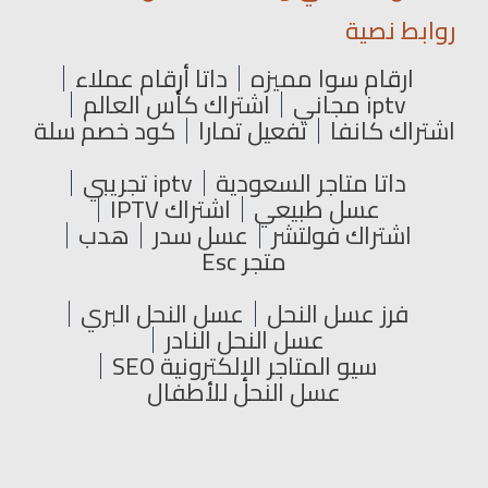
روابط نصية
ارقام سوا مميزه
داتا أرقام عملاء
iptv مجاني
اشتراك كأس العالم
اشتراك كانفا
تفعيل تمارا
كود خصم سلة
داتا متاجر السعودية
iptv تجريبي
عسل طبيعي
اشتراك IPTV
اشتراك فولتشر
عسل سدر
هدب
متجر Esc
فرز عسل النحل
عسل النحل البري
عسل النحل النادر
سيو المتاجر الإلكترونية SEO
عسل النحل للأطفال