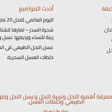
يقة
أحدث المواضيع
اليوم العالمي للنحل 20 مايو
ان
شجرة السدر – ثمارها للشتاء
زينة للنساء ورحيقها عسل و
عسل النحل الطبيعي في ال
حل
خلطات العسل السحرية
رفة أهمية النحل وتربية النحل وعسل النحل وفو
الطبيعي وخلطات العسل.
روابط نصية