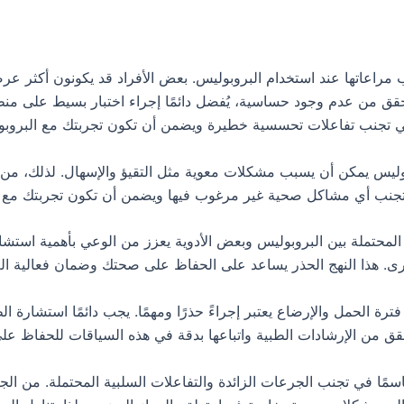
راعاتها عند استخدام البروبوليس. بعض الأفراد قد يكونون أكثر ع
حقق من عدم وجود حساسية، يُفضل دائمًا إجراء اختبار بسيط على من
 في تجنب تفاعلات تحسسية خطيرة ويضمن أن تكون تجربتك مع البروبو
بوليس يمكن أن يسبب مشكلات معوية مثل التقيؤ والإسهال. لذلك، من ال
 تجنب أي مشاكل صحية غير مرغوب فيها ويضمن أن تكون تجربتك مع ا
 المحتملة بين البروبوليس وبعض الأدوية يعزز من الوعي بأهمية است
أخرى. هذا النهج الحذر يساعد على الحفاظ على صحتك وضمان فعالية العل
ترة الحمل والإرضاع يعتبر إجراءً حذرًا ومهمًا. يجب دائمًا استشارة
حقق من الإرشادات الطبية واتباعها بدقة في هذه السياقات للحفاظ عل
اسمًا في تجنب الجرعات الزائدة والتفاعلات السلبية المحتملة. من الج