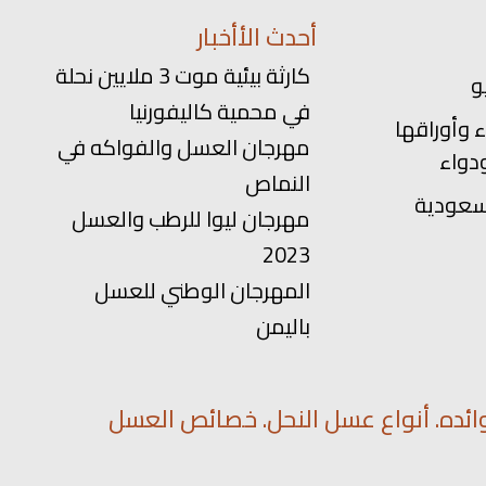
أحدث الأأخبار
كارثة بيئية موت 3 ملايين نحلة
في محمية كاليفورنيا
 وأوراقها
مهرجان العسل والفواكه في
دواء
النماص
سعودية
مهرجان ليوا للرطب والعسل
2023
المهرجان الوطني للعسل
باليمن
ائده. أنواع عسل النحل. خصائص العسل