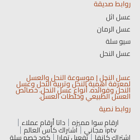
روابط صديقة
عسل اثل
عسل الرمان
سيو سلة
عسل النحل
عسل النحل | موسوعة النحل والعسل
لمعرفة أهمية النحل وتربية النحل وعسل
النحل وفوائده. أنواع عسل النحل. خصائص
العسل الطبيعي وخلطات العسل.
روابط نصية
ارقام سوا مميزه
داتا أرقام عملاء
iptv مجاني
اشتراك كأس العالم
اشتراك كانفا
تفعيل تمارا
كود خصم سلة