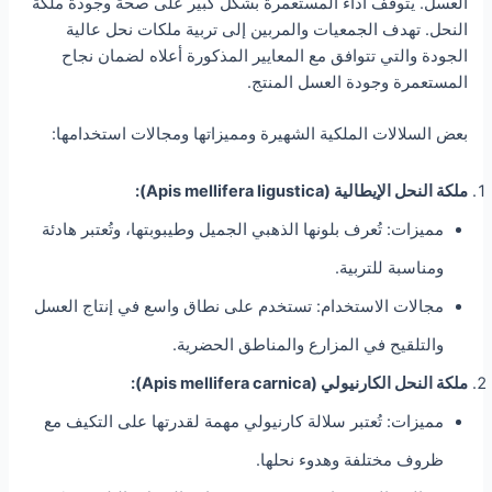
العسل. يتوقف أداء المستعمرة بشكل كبير على صحة وجودة ملكة
النحل. تهدف الجمعيات والمربين إلى تربية ملكات نحل عالية
الجودة والتي تتوافق مع المعايير المذكورة أعلاه لضمان نجاح
المستعمرة وجودة العسل المنتج.
بعض السلالات الملكية الشهيرة ومميزاتها ومجالات استخدامها:
ملكة النحل الإيطالية (Apis mellifera ligustica):
مميزات: تُعرف بلونها الذهبي الجميل وطيبوبتها، وتُعتبر هادئة
ومناسبة للتربية.
مجالات الاستخدام: تستخدم على نطاق واسع في إنتاج العسل
والتلقيح في المزارع والمناطق الحضرية.
ملكة النحل الكارنيولي (Apis mellifera carnica):
مميزات: تُعتبر سلالة كارنيولي مهمة لقدرتها على التكيف مع
ظروف مختلفة وهدوء نحلها.