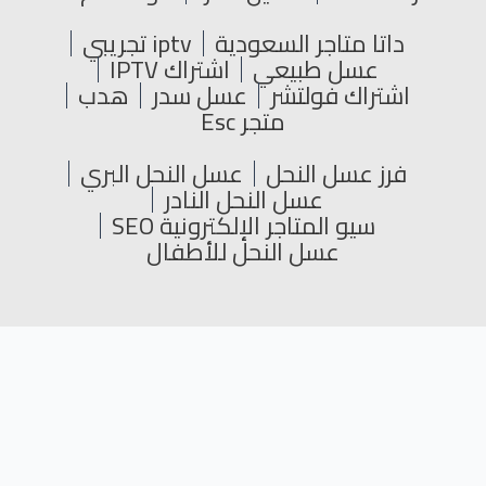
داتا متاجر السعودية
iptv تجريبي
عسل طبيعي
اشتراك IPTV
اشتراك فولتشر
عسل سدر
هدب
متجر Esc
فرز عسل النحل
عسل النحل البري
عسل النحل النادر
سيو المتاجر الإلكترونية SEO
عسل النحل للأطفال