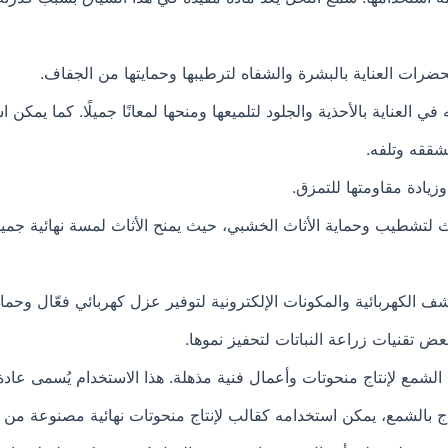
ضرات العناية بالبشرة والشفاه لترطيبها وحمايتها من الجفاف.
في العناية بالأحذية والجلود لتلميعها ومنحها لمعانًا جميلًا. كما يمك
شققه وتلفه.
زيادة مقاومتها للتمزق.
 لتشطيب وحماية الأثاث الخشبي، حيث يمنح الأثاث لمسة نهائية جميل
كهربائية والمكونات الإلكترونية لتوفير عزل كهربائي فعّال وحماية 
ض تقنيات زراعة النباتات لتحفيز نموها.
شمع لإنتاج منحوتات وأعمال فنية مذهلة. هذا الاستخدام يُسمى عاد
ج بالشمع، يمكن استخدامه كقالب لإنتاج منحوتات نهائية مصنوعة من مو