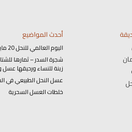
يقة
أحدث المواضيع
اليوم العالمي للنحل 20 مايو
ان
شجرة السدر – ثمارها للشتاء
زينة للنساء ورحيقها عسل و
عسل النحل الطبيعي في ال
حل
خلطات العسل السحرية