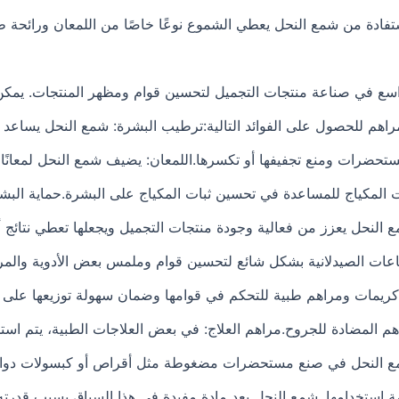
تفادة من شمع النحل يعطي الشموع نوعًا خاصًا من اللمعان ورائحة طبيع
اسع في صناعة منتجات التجميل لتحسين قوام ومظهر المنتجات. يمك
اهم للحصول على الفوائد التالية:ترطيب البشرة: شمع النحل يساعد ع
مستحضرات ومنع تجفيفها أو تكسرها.اللمعان: يضيف شمع النحل لمعانًا 
لمكياج للمساعدة في تحسين ثبات المكياج على البشرة.حماية البشرة:
شمع النحل يعزز من فعالية وجودة منتجات التجميل ويجعلها تعطي نتائ
اعات الصيدلانية بشكل شائع لتحسين قوام وملمس بعض الأدوية والمرا
كريمات ومراهم طبية للتحكم في قوامها وضمان سهولة توزيعها على 
هم المضادة للجروح.مراهم العلاج: في بعض العلاجات الطبية، يتم ا
 النحل في صنع مستحضرات مضغوطة مثل أقراص أو كبسولات دوائية.
مة استخدامها. شمع النحل يعد مادة مفيدة في هذا السياق بسبب قدرت