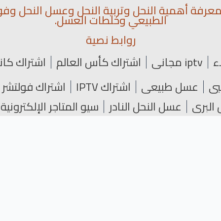
رفة أهمية النحل وتربية النحل وعسل النحل وفو
الطبيعي وخلطات العسل.
روابط نصية
ء
iptv مجاني
اشتراك كأس العالم
اشتراك كان
عسل طبيعي
اشتراك IPTV
اشتراك فولتشر
البري
عسل النحل النادر
سيو المتاجر الإلكترونية SEO