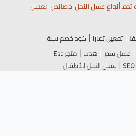
ائده. أنواع عسل النحل. خصائص العسل
فا
تفعيل تمارا
كود خصم سلة
عسل سدر
هدب
متجر Esc
عسل النحل للأطفال