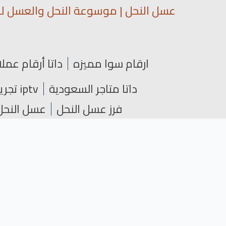
عسل النحل | موسوعة النحل والعسل لمع
ارقام سوا مميزه
داتا أرقام عملا
داتا متاجر السعودية
iptv تجريبي
فرز عسل النحل
عسل النحل 