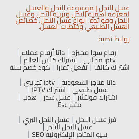
عسل النحل | موسوعة النحل والعسل
لمعرفة أهمية النحل وتربية النحل وعسل
النحل وفوائده. أنواع عسل النحل. خصائص
العسل الطبيعي وخلطات العسل.
روابط نصية
ارقام سوا مميزه
داتا أرقام عملاء
iptv مجاني
اشتراك كأس العالم
اشتراك كانفا
تفعيل تمارا
كود خصم سلة
داتا متاجر السعودية
iptv تجريبي
عسل طبيعي
اشتراك IPTV
اشتراك فولتشر
عسل سدر
هدب
متجر Esc
فرز عسل النحل
عسل النحل البري
عسل النحل النادر
سيو المتاجر الإلكترونية SEO